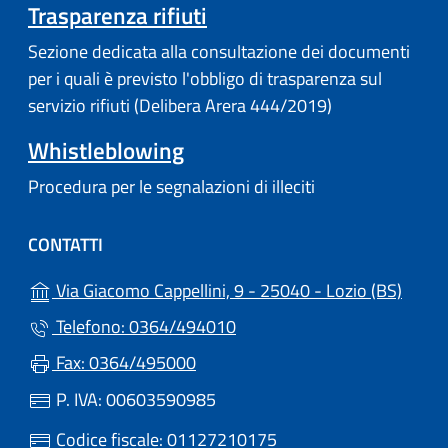
Trasparenza rifiuti
Sezione dedicata alla consultazione dei documenti
per i quali è previsto l'obbligo di trasparenza sul
servizio rifiuti (Delibera Arera 444/2019)
Whistleblowing
Procedura per le segnalazioni di illeciti
CONTATTI
(apre 
Via Giacomo Cappellini, 9 - 25040 - Lozio (BS)
Telefono: 0364/494010
Fax: 0364/495000
P. IVA: 00603590985
Codice fiscale: 01127210175