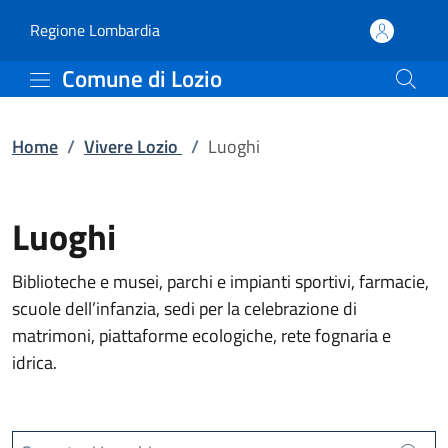
Luoghi | Comune di Lozi
Vai al contenuto principale
(apre in un'altra scheda).
Regione Lombardia
Comune di Lozio
Home
/
Vivere Lozio
/
Luoghi
Luoghi
Biblioteche e musei, parchi e impianti sportivi, farmacie,
scuole dell’infanzia, sedi per la celebrazione di
matrimoni, piattaforme ecologiche, rete fognaria e
idrica.