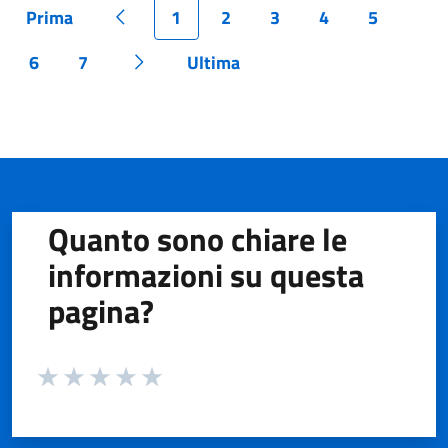
Prima
1
2
3
4
5
Pagina
Pagina precedente
Pagina
Pagina
Pagina
Pagina
Pagina
6
7
Ultima
Pagina
Pagina
Pagina successiva
Pagina
Quanto sono chiare le
informazioni su questa
pagina?
Valuta da 1 a 5 stelle la pagina
Valuta 1 stelle su 5
Valuta 2 stelle su 5
Valuta 3 stelle su 5
Valuta 4 stelle su 5
Valuta 5 stelle su 5