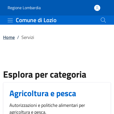
Servizi | Comune di Lozi
Vai al contenuto principale
(apre in un'altra scheda).
Regione Lombardia
Comune di Lozio
Home
/
Servizi
Esplora per categoria
Agricoltura e pesca
Autorizzazioni e politiche alimentari per
agricoltura e pesca.