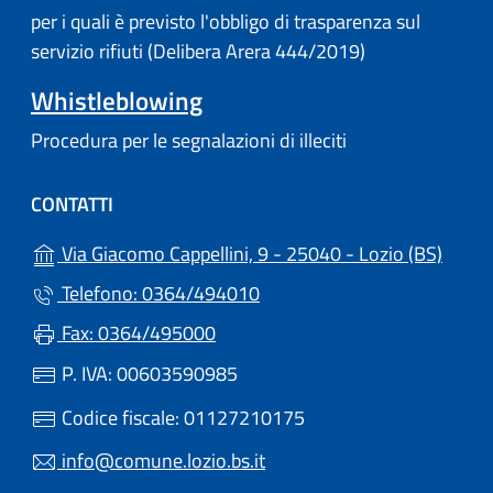
per i quali è previsto l'obbligo di trasparenza sul
servizio rifiuti (Delibera Arera 444/2019)
Whistleblowing
Procedura per le segnalazioni di illeciti
CONTATTI
(apre 
Via Giacomo Cappellini, 9 - 25040 - Lozio (BS)
Telefono: 0364/494010
Fax: 0364/495000
P. IVA: 00603590985
Codice fiscale: 01127210175
info@comune.lozio.bs.it