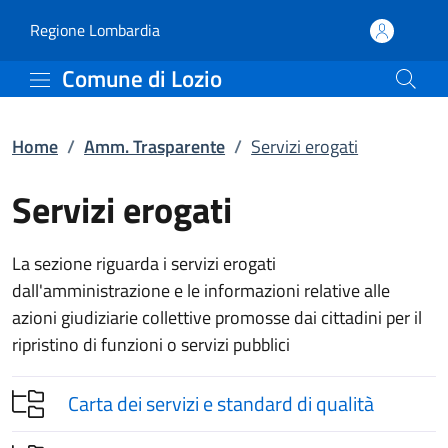
Servizi erogati | Amm. T
Vai al contenuto principale
(apre in un'altra scheda).
Regione Lombardia
Comune di Lozio
Home
/
Amm. Trasparente
/
Servizi erogati
Servizi erogati
La sezione riguarda i servizi erogati
dall'amministrazione e le informazioni relative alle
azioni giudiziarie collettive promosse dai cittadini per il
ripristino di funzioni o servizi pubblici
Carta dei servizi e standard di qualità