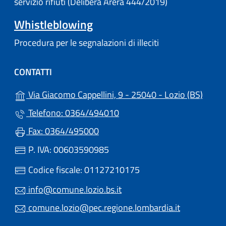
servizio rifiuti (Delibera Arera 444/2019)
Whistleblowing
Procedura per le segnalazioni di illeciti
CONTATTI
(apre 
Via Giacomo Cappellini, 9 - 25040 - Lozio (BS)
Telefono: 0364/494010
Fax: 0364/495000
P. IVA: 00603590985
Codice fiscale: 01127210175
info@comune.lozio.bs.it
comune.lozio@pec.regione.lombardia.it