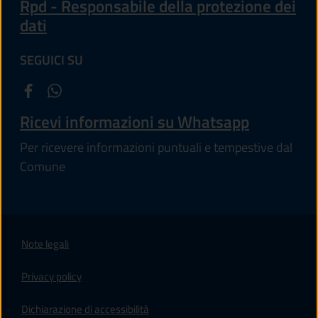
Rpd - Responsabile della protezione dei
dati
SEGUICI SU
Ricevi informazioni su Whatsapp
Per ricevere informazioni puntuali e tempestive dal
Comune
Note legali
Privacy policy
(apre in un'altra scheda).
Dichiarazione di accessibilità