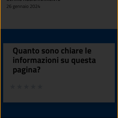
26 gennaio 2024
Quanto sono chiare le
informazioni su questa
pagina?
Valuta da 1 a 5 stelle la pagina
Valuta 1 stelle su 5
Valuta 2 stelle su 5
Valuta 3 stelle su 5
Valuta 4 stelle su 5
Valuta 5 stelle su 5