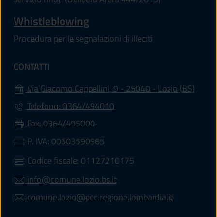
Whistleblowing
Procedura per le segnalazioni di illeciti
CONTATTI
(apre 
Via Giacomo Cappellini, 9 - 25040 - Lozio (BS)
Telefono: 0364/494010
Fax: 0364/495000
P. IVA: 00603590985
Codice fiscale: 01127210175
info@comune.lozio.bs.it
comune.lozio@pec.regione.lombardia.it