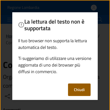
Consiglio comunale | Co
Vai al contenuto principale
(apre in un'altra scheda).
Regione Lombardia
Comune di Lozio
La lettura del testo non è
supportata
Home
/
Amministrazione
/
Organi di governo
/
Il tuo browser non supporta la lettura
Consiglio comunale
automatica del testo.
Ti suggeriamo di utilizzare una versione
Consiglio comunale
aggiornata di uno dei browser più
diffusi in commercio.
Organo collegiale e rappresentativo della
comunità locale
Chiudi
Condividi
Vedi azioni
Argomenti